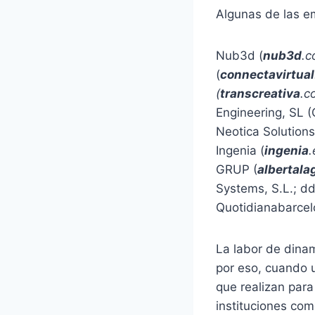
Algunas de las e
Nub3d (
nub3d
.c
(
connectavirtual
(
transcreativa
.c
Engineering, SL (
Neotica Solutions
Ingenia (
ingenia
.
GRUP (
albertala
Systems, S.L.; ddl
Quotidianabarcelo
La labor de dina
por eso, cuando u
que realizan para
instituciones com