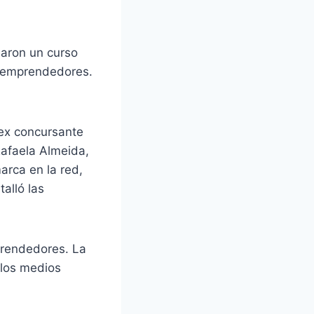
aron un curso
s emprendedores.
 ex concursante
Rafaela Almeida,
arca en la red,
alló las
prendedores. La
 los medios
.