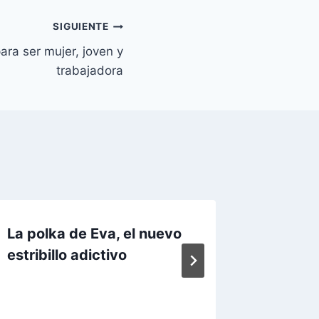
SIGUIENTE
ara ser mujer, joven y
trabajadora
La polka de Eva, el nuevo
El coqu
estribillo adictivo
polític
Legran