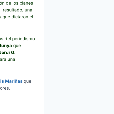
ión de los planes
l resultado, una
 que dictaron el
as del periodismo
alunya
que
Jordi G.
para una
is Mariñas
que
ores.