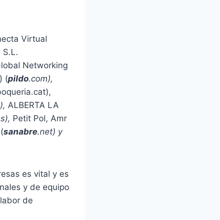
necta Virtual
 S.L.
lobal Networking
) (
pildo
.com
)
,
oqueria.cat),
),
ALBERTA LA
es
),
Petit Pol, Amr
(
sanabre
.net
) y
sas es vital y es
onales y de equipo
 labor de