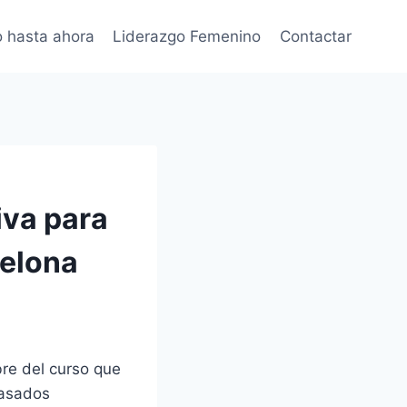
 hasta ahora
Liderazgo Femenino
Contactar
iva para
celona
bre del curso que
pasados