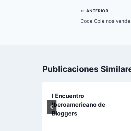
Navegación
ANTERIOR
Coca Cola nos vende 
de
entradas
Publicaciones Similar
 de la
I Encuentro
 Expo
Iberoamericano de
Bloggers