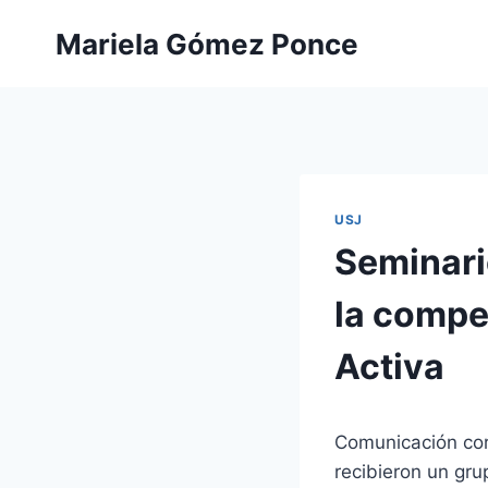
Saltar
Mariela Gómez Ponce
al
contenido
USJ
Seminari
la compe
Activa
Comunicación cor
recibieron un gr