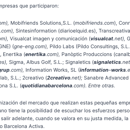
mpresas que participaron:
om),
Mobifriends Solutions,S.L. (
mobifriends.com
), Con
.com
),
Sintesinformation (diarioelquid.es), Transcreativa
om
),
Visualcat imagen y comunicación (
visualcat
.net
),
G
GNE) (
gne-eng.com
),
Pildo Labs (Pildo Consultings, S.L.
, Enertika (
enertika
.com
),
Panòptic Produccions (canalb
es
),
Sigma, Albus Golf, S.L.; Signaletics (
signaletics
.net
grup
.com
),
Information Works, SL (
information
–
works
.
ab, S.L.; 2creativo (
2creativo
.net);
Sanabre Advanced 
na S.L. (
quotidianabarcelona
.com
). Entre otras.
mización del mercado que realizan estas pequeñas empre
no tiene la posibilidad de escuchar los esfuerzos pers
 salir adelante, cuando se valora en su justa medida, la
o Barcelona Activa.