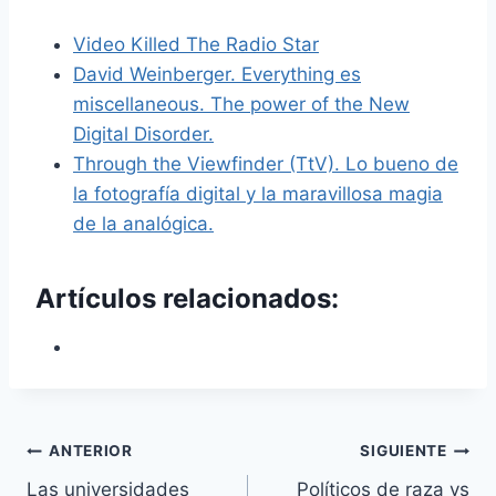
Video Killed The Radio Star
David Weinberger. Everything es
miscellaneous. The power of the New
Digital Disorder.
Through the Viewfinder (TtV). Lo bueno de
la fotografía digital y la maravillosa magia
de la analógica.
Artículos relacionados:
Navegación
ANTERIOR
SIGUIENTE
Las universidades
Políticos de raza vs