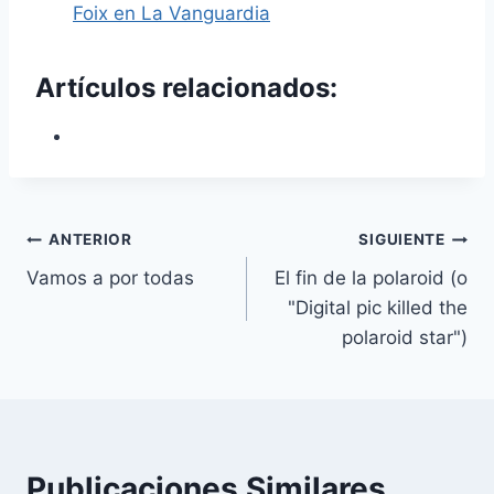
Foix en La Vanguardia
Artículos relacionados:
Navegación
ANTERIOR
SIGUIENTE
Vamos a por todas
El fin de la polaroid (o
de
"Digital pic killed the
entradas
polaroid star")
Publicaciones Similares