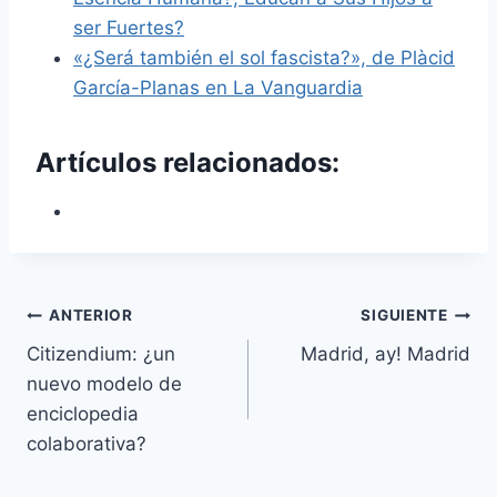
ser Fuertes?
«¿Será también el sol fascista?», de Plàcid
García-Planas en La Vanguardia
Artículos relacionados:
Navegación
ANTERIOR
SIGUIENTE
Citizendium: ¿un
Madrid, ay! Madrid
de
nuevo modelo de
entradas
enciclopedia
colaborativa?