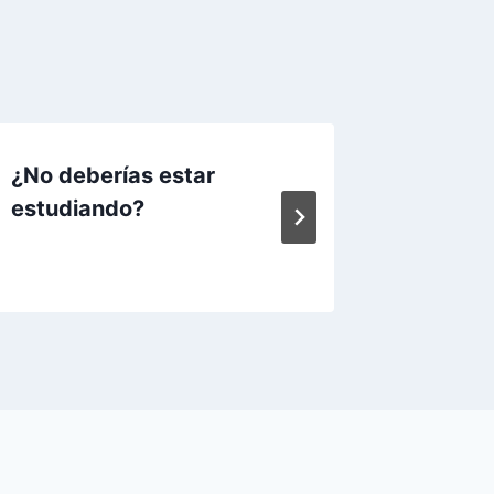
¿No deberías estar
Se acer
estudiando?