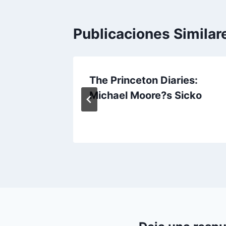
Publicaciones Similar
s
The Princeton Diaries:
Michael Moore?s Sicko