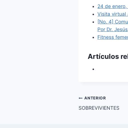
24 de enero,
Visita virtua
[No. 4] Comun
Por Dr. Jesú
Fitness feme
Artículos r
Navegación
ANTERIOR
SOBREVIVIENTES
de
entradas