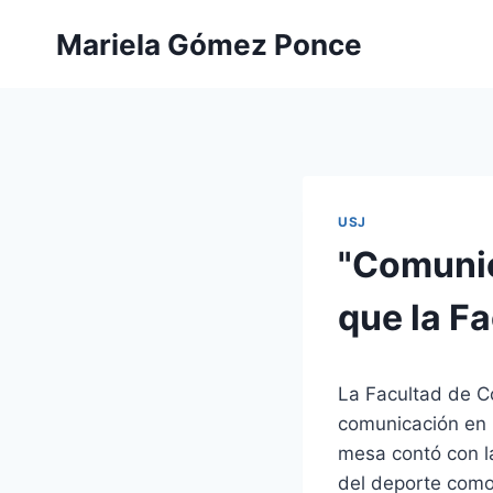
Saltar
Mariela Gómez Ponce
al
contenido
USJ
"Comunic
que la F
La Facultad de C
comunicación en l
mesa contó con l
del deporte como